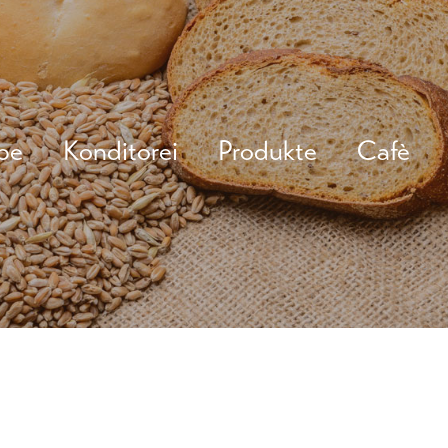
be
Konditorei
Produkte
Cafè