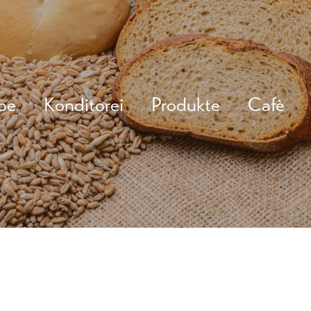
be
Konditorei
Produkte
Cafè