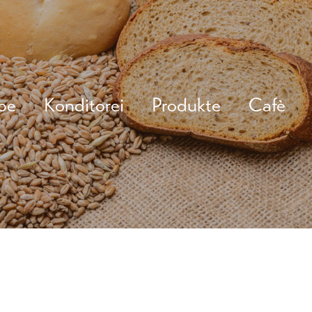
be
Konditorei
Produkte
Cafè