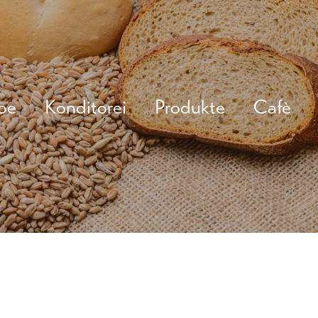
be
Konditorei
Produkte
Cafè